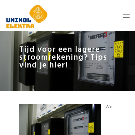
Skip
to
Men
main
content
Tijd voor een lagere
stroomrekening? Tips
vind je hier!
We