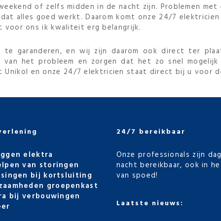
 weekend of zelfs midden in de nacht zijn. Problemen met 
jk dat alles goed werkt. Daarom komt onze 24/7 elektricien
 voor ons ik kwaliteit erg belangrijk.
e te garanderen, en wij zijn daarom ook direct ter pla
 van het probleem en zorgen dat het zo snel mogelijk
Unikol en onze 24/7 elektricien staat direct bij u voor d
verlening
24/7 bereikbaar
ggen elektra
Onze professionals zijn da
lpen van storingen
nacht bereikbaar, ook in he
singen bij kortsluiting
van spoed!
zaamheden groepenkast
ra bij verbouwingen
Laatste nieuws:
eer