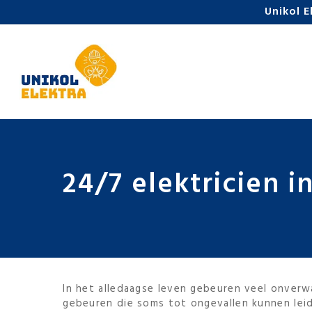
Skip
Unikol E
to
main
content
24/7 elektricien 
In het alledaagse leven gebeuren veel onverw
gebeuren die soms tot ongevallen kunnen leide