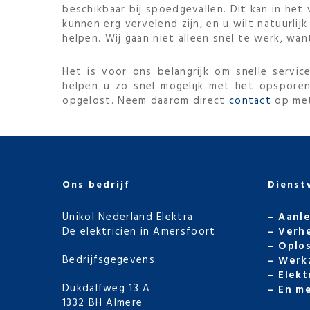
beschikbaar bij spoedgevallen. Dit kan in het
kunnen erg vervelend zijn, en u wilt natuurli
helpen. Wij gaan niet alleen snel te werk, want
Het is voor ons belangrijk om snelle servic
helpen u zo snel mogelijk met het opsporen
opgelost. Neem daarom direct
contact
op met 
Ons bedrijf
Dienst
Unikol Nederland Elektra
–
Aanle
De elektricien in Amersfoort
–
Verhe
–
Oplos
Bedrijfsgegevens:
–
Werk
–
Elekt
Dukdalfweg 13 A
–
En m
1332 BH Almere