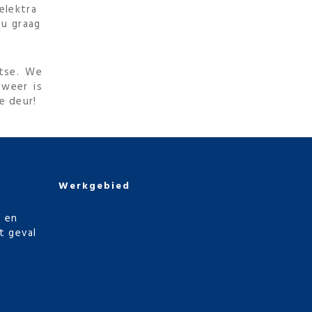
elektra
 u graag
atse. We
 weer is
e deur!
Werkgebied
g en
t geval