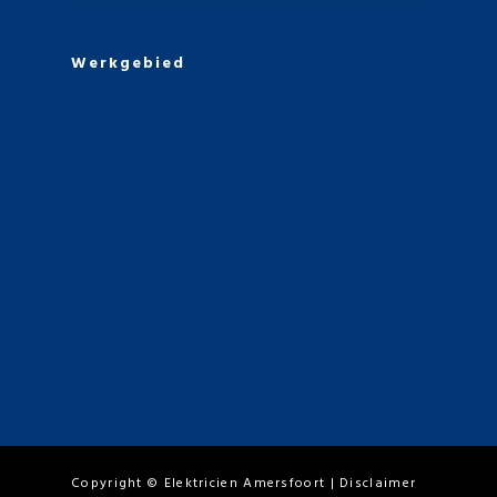
Werkgebied
Copyright ©
Elektricien Amersfoort
|
Disclaimer