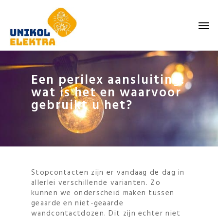
Skip
to
Men
main
content
Een perilex aansluiting:
wat is het en waarvoor
gebruikt u het?
Stopcontacten zijn er vandaag de dag in
allerlei verschillende varianten. Zo
kunnen we onderscheid maken tussen
geaarde en niet-geaarde
wandcontactdozen. Dit zijn echter niet